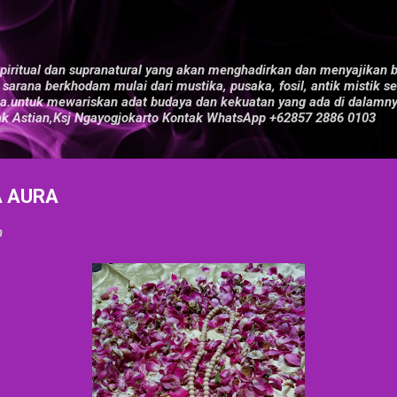
Langsung ke konten utama
piritual dan supranatural yang akan menghadirkan dan menyajikan 
 sarana berkhodam mulai dari mustika, pusaka, fosil, antik mistik 
a.untuk mewariskan adat budaya dan kekuatan yang ada di dalamny
ak Astian,Ksj Ngayogjokarto Kontak WhatsApp +62857 2886 0103
A AURA
h