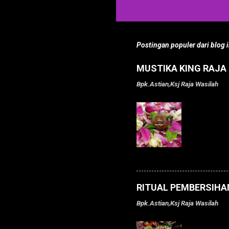
Postingan populer dari blog i
MUSTIKA KING RAJA 
Bpk.Astian,Ksj
Raja Wasilah
DI MAHAR
belum la
berbagai
membalas
maupun o
menyelar
permaina
RITUAL PEMBERSIHA
permaina
Bpk.Astian,Ksj
Raja Wasilah
dan keyak
anda baw
RITUAL P