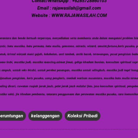
Contac/WhatsApp : +6285728860103
Email : rajawasilah@gmail.com
Website : WWW.RAJAWASILAH.COM
erantara dan benda bertuah terpercaya, menyediakan serta membantu anda dalam mengatasi problem h
ic, batu mustika, batu permata, batu mulia, gemstone, miracle, wizard, amulet,fortune,keris pusaka, pi
etuk, kristal minyak mani gajah, kekebalan, anti tembak, antik bacok, terawangan, pusat pengisian ba
omo lesbi, mustika judi, mustika mancing,azimat jimat, geliga khadam bunian, konsultan spiritual supra
 ampuh, untuk seks birahi, untuk perebut pasangan, mustika untuk selingkuh, mustika judi togel hong
jasahan pengisian, keris pusaka, uang penglaris, tombak warisan nusantara, mustika batu mulia term
ling dicari, ruwatan ruqiah jarak jauh, pelet jarak jauh melalui foto, jasa konsultan spiritual, pengoba
stika sakti, jin khodam pembantu, tatacara penggunaan dan perawatan mustika pusaka, cara komunikas
eruntungan
kelanggengan
Koleksi Pribadi