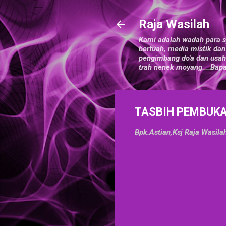
Raja Wasilah
Kami adalah wadah para s
bertuah, media mistik dan
pengimbang do'a dan usah
trah nenek moyang....Bap
TASBIH PEMBUK
Bpk.Astian,Ksj
Raja Wasila