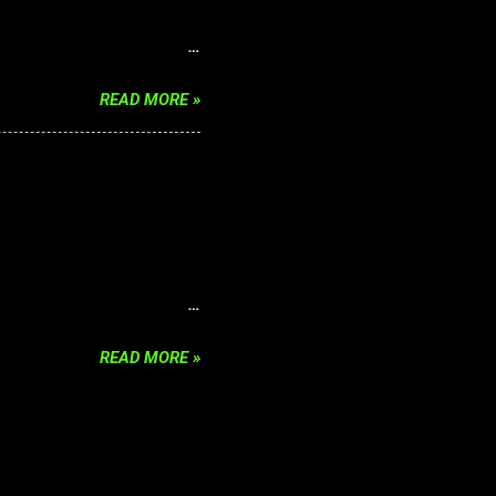
n bertujuan untuk
 mungkin menghalangi
 rumah atau individu diri
READ MORE »
ng khusus dan berbagai
i energi negatif,
 musuh anda, membuang
dari ritual pembersihan
han ini dengan menanggap
 pembersihan ini mampu
udah lama bersama kami
nya .taring ini bukan
erumur ratusan taun
 gunakan sebagai kalung
READ MORE »
berwasilah untuk : ~ Power
l terhadap serangan ilmu
luarga/rumah maupun
iri anda ` Menghilangkan
segani dan dihormati
dan kawibaw...