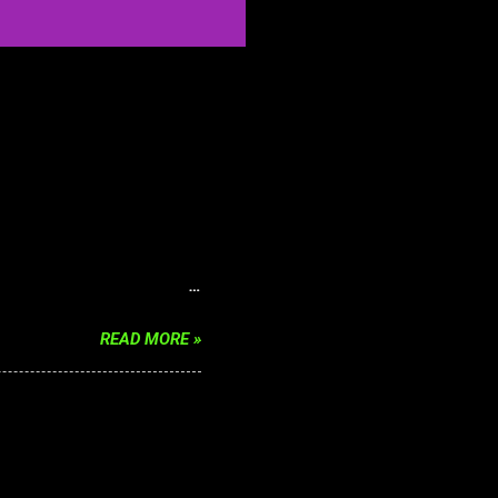
tika King Raja Judi yang
 nya dalam memenangkan
oby bermain judi dan untuk
lam permainan online
READ MORE »
n, jika anda sudah
anda dalam melakukan
bukan anda yang melakukan
n perjudian anda. filing
dengan judi offline, cukup
 yang ada didalam mustika
u yang sering disebut