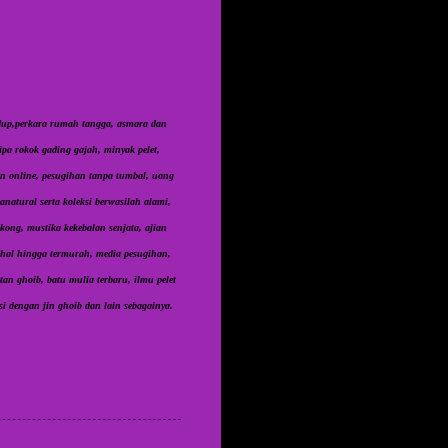
idup,perkara rumah tangga, asmara dan
pa rokok gading gajah, minyak pelet,
dan online, pesugihan tanpa tumbal, uang
natural serta koleksi berwasilah alami,
kong, mustika kekebalan senjata, ajian
ahal hingga termurah, media pesugihan,
tan ghoib, batu mulia terbaru, ilmu pelet
i dengan jin ghoib dan lain sebagainya.