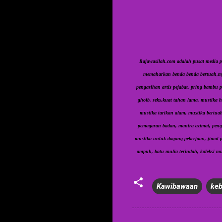
Rajawasilah.com adalah pusat media p
memaharkan benda benda bertuah,myst
pengasihan artis pejabat, pring bambu p
ghoib, seks,kuat tahan lama, mustika h
mustika tarikan alam, mustika bertuah
pemagaran badan, mantra azimat, pengi
mustika untuk dagang pekerjaan, jimat pa
ampuh, batu mulia terindah, koleksi mu
Kawibawaan
keb