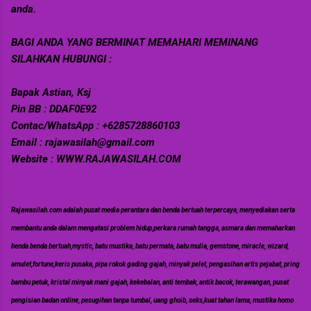
anda.
BAGI ANDA YANG BERMINAT MEMAHARI MEMINANG
SILAHKAN HUBUNGI :
Bapak Astian, Ksj
Pin BB : DDAF0E92
Contac/WhatsApp : +6285728860103
Email : rajawasilah@gmail.com
Website : WWW.RAJAWASILAH.COM
Rajawasilah.com adalah pusat media perantara dan benda bertuah terpercaya, menyediakan serta
membantu anda dalam mengatasi problem hidup,perkara rumah tangga, asmara dan memaharkan
benda benda bertuah,mystic, batu mustika, batu permata, batu mulia, gemstone, miracle, wizard,
amulet,fortune,keris pusaka, pipa rokok gading gajah, minyak pelet, pengasihan artis pejabat, pring
bambu petuk, kristal minyak mani gajah, kekebalan, anti tembak, antik bacok, terawangan, pusat
pengisian badan online, pesugihan tanpa tumbal, uang ghoib, seks,kuat tahan lama, mustika homo