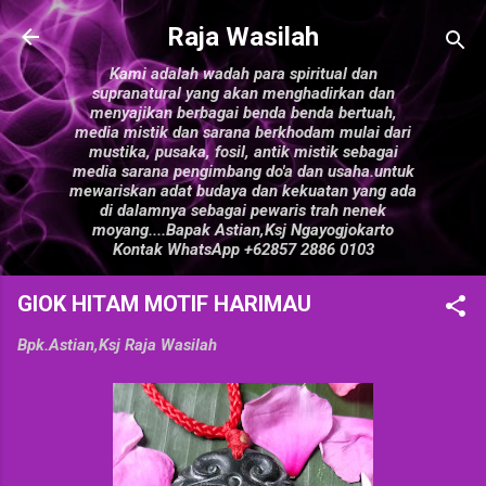
Langsung ke konten utama
Raja Wasilah
Kami adalah wadah para spiritual dan
supranatural yang akan menghadirkan dan
menyajikan berbagai benda benda bertuah,
media mistik dan sarana berkhodam mulai dari
mustika, pusaka, fosil, antik mistik sebagai
media sarana pengimbang do'a dan usaha.untuk
mewariskan adat budaya dan kekuatan yang ada
di dalamnya sebagai pewaris trah nenek
moyang....Bapak Astian,Ksj Ngayogjokarto
Kontak WhatsApp +62857 2886 0103
GIOK HITAM MOTIF HARIMAU
Bpk.Astian,Ksj
Raja Wasilah