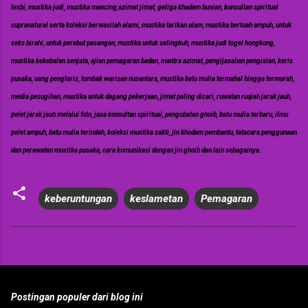
lesbi, mustika judi, mustika mancing,azimat jimat, geliga khadam bunian, konsultan spiritual
supranatural serta koleksi berwasilah alami, mustika tarikan alam, mustika bertuah ampuh, untuk
seks birahi, untuk perebut pasangan, mustika untuk selingkuh, mustika judi togel hongkong,
mustika kekebalan senjata, ajian pemagaran badan, mantra azimat, pengijasahan pengisian, keris
pusaka, uang penglaris, tombak warisan nusantara, mustika batu mulia termahal hingga termurah,
media pesugihan, mustika untuk dagang pekerjaan, jimat paling dicari, ruwatan ruqiah jarak jauh,
pelet jarak jauh melalui foto, jasa konsultan spiritual, pengobatan ghoib, batu mulia terbaru, ilmu
pelet ampuh, batu mulia terindah, koleksi mustika sakti, jin khodam pembantu, tatacara penggunaan
dan perawatan mustika pusaka, cara komunikasi dengan jin ghoib dan lain sebagainya.
keberuntungan
keslametan
Pemagaran
Postingan populer dari blog ini